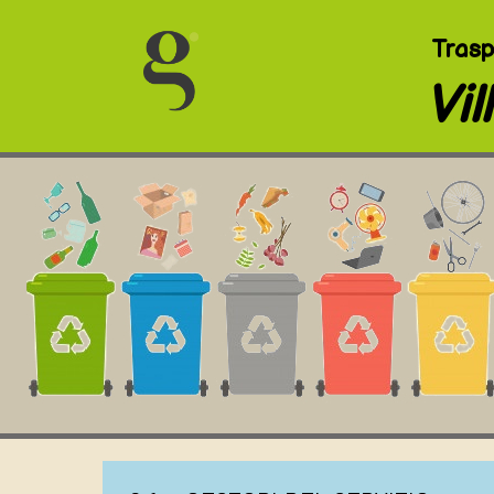
Trasp
Vil