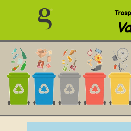
Trasp
Va