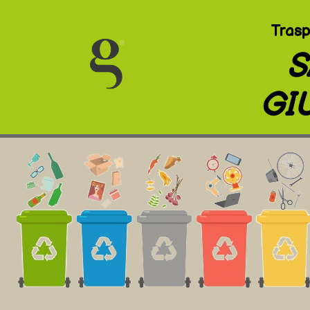
Trasp
S
GI