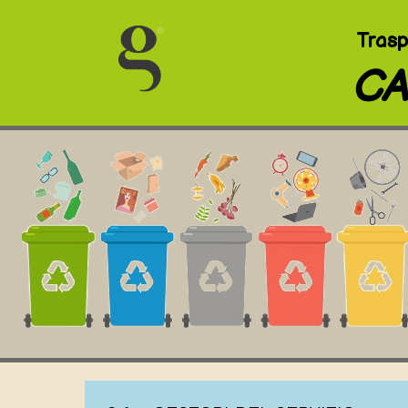
Trasp
CA