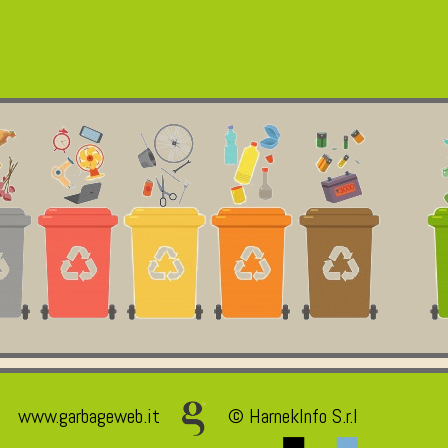
www.garbageweb.it
© HarnekInfo S.r.l